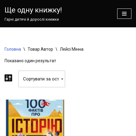
Ваш кошик зараз порожній!
Ще одну книжку!
Перейти
Гарні дитячі й дорослі книжки
до
вмісту
Головна
\
Товар Автор
\
Лейсі Мінна
Показано один результат