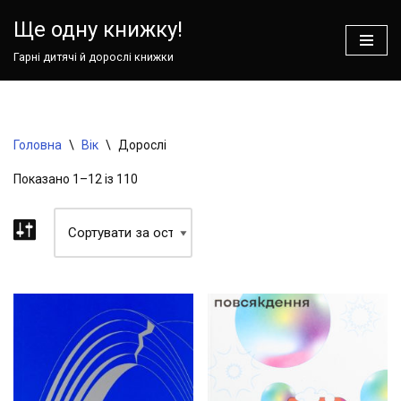
Ваш кошик зараз порожній!
Ще одну книжку!
Перейти
Гарні дитячі й дорослі книжки
до
вмісту
Головна
\
Вік
\
Дорослі
Показано 1–12 із 110