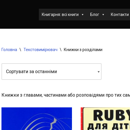
Книгарня: всі книги
Блог
Контакти
Головна
\
Текстовимірювач
\
Книжки з розділами
Книжки з главами, частинами або розповідями про тих са