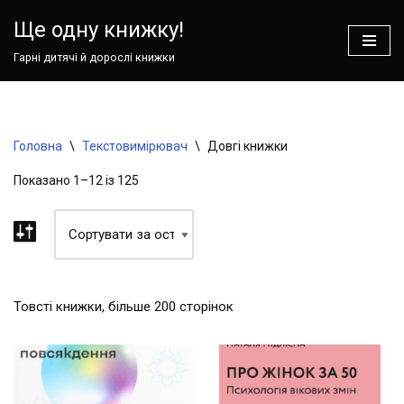
Ваш кошик зараз порожній!
Ще одну книжку!
Перейти
Гарні дитячі й дорослі книжки
до
вмісту
Головна
\
Текстовимірювач
\
Довгі книжки
Показано 1–12 із 125
Товсті книжки, більше 200 сторінок