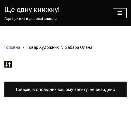
Ваш кошик зараз порожній!
Ще одну книжку!
Перейти
Гарні дитячі й дорослі книжки
до
вмісту
Головна
\
Товар Художник
\
Забара Олена
Товарів, відповідних вашому запиту, не знайдено.