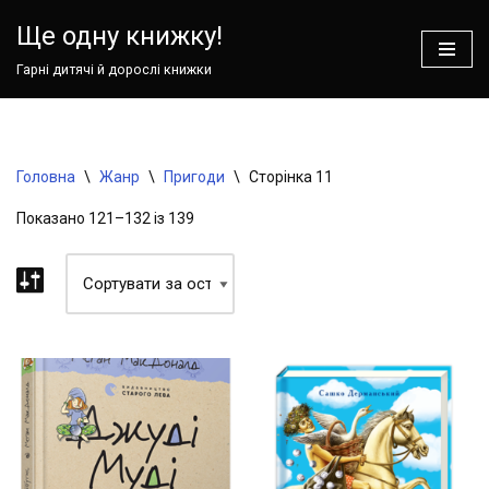
Ваш кошик зараз порожній!
Ще одну книжку!
Перейти
Гарні дитячі й дорослі книжки
до
вмісту
Головна
\
Жанр
\
Пригоди
\
Сторінка 11
Показано 121–132 із 139