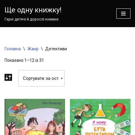
Ваш кошик зараз порожній!
Ще одну книжку!
Перейти
Гарні дитячі й дорослі книжки
до
вмісту
Головна
\
Жанр
\
Детективи
Показано 1–12 із 31