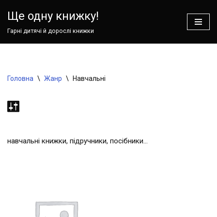
Ваш кошик зараз порожній!
Ще одну книжку!
Перейти
Гарні дитячі й дорослі книжки
до
вмісту
Головна
\
Жанр
\
Навчальні
навчальні книжки, підручники, посібники…