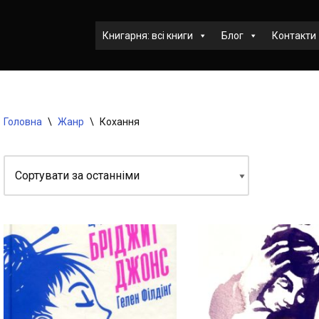
Книгарня: всі книги
Блог
Контакти
Головна
\
Жанр
\
Кохання