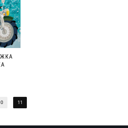
ИЖКА
КА
10
11