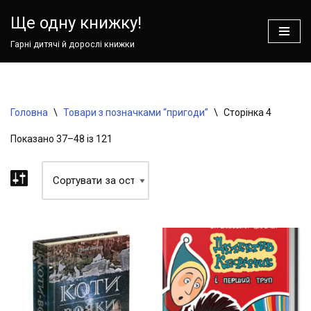
Ваш кошик зараз порожній!
Ще одну книжку!
Перейти
Гарні дитячі й дорослі книжки
до
вмісту
Головна
\
Товари з позначками “пригоди”
\
Сторінка 4
Показано 37–48 із 121