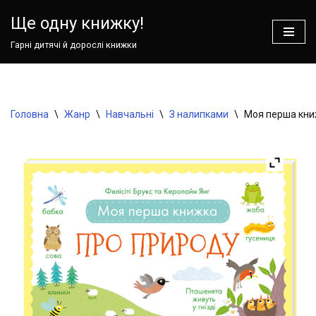
Ще одну книжку!
Перейти
Гарні дитячі й дорослі книжки
до
вмісту
Головна
\
Жанр
\
Навчальні
\
З налипками
\
Моя перша книж