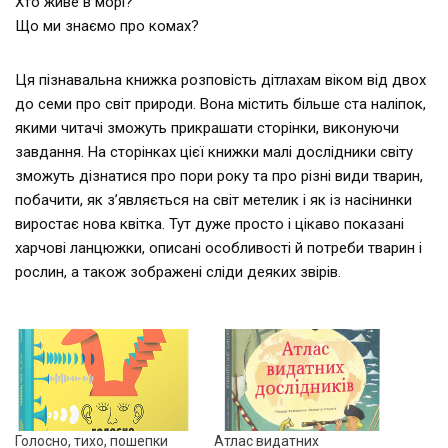
Хто живе в морі?
Що ми знаємо про комах?
Ця пізнавальна книжка розповість дітлахам віком від двох
до семи про світ природи. Вона містить більше ста наліпок,
якими читачі зможуть прикрашати сторінки, виконуючи
завдання. На сторінках цієї книжки малі дослідники світу
зможуть дізнатися про пори року та про різні види тварин,
побачити, як з’являється на світ метелик і як із насінинки
виростає нова квітка. Тут дуже просто і цікаво показані
харчові ланцюжки, описані особливості й потреби тварин і
рослин, а також зображені сліди деяких звірів.
Голосно, тихо, пошепки
Атлас видатних