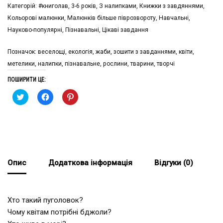
Категорій:
#книголав
,
3-6 рокiв
,
З налипками
,
Книжки з завдяннями
,
Кольорові малюнки
,
Малюнків більше піврозвороту
,
Навчальні
,
Науково-популярні
,
Пізнавальні
,
Цікаві завдання
Позначок:
веселощі
,
екологія
,
жаби
,
зошити з завданнями
,
квіти
,
метелики
,
налипки
,
пізнавальне
,
рослини
,
тварини
,
творчі
ПОШИРИТИ ЦЕ:
Натисніть,
Натисніть
Натисніть,
щоби
щоб
щоби
поширити
поширити
поширити
на
через
на
Twitter
Facebook
Pinterest
(Відкривається
(Відкривається
(Відкривається
у
у
у
новому
новому
новому
вікні)
вікні)
вікні)
Опис
Додаткова інформація
Відгуки (0)
Хто такий пуголовок?
Чому квітам потрібні бджоли?