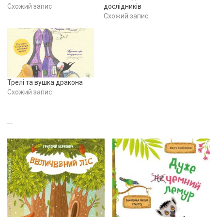
Схожий запис
дослідників
Схожий запис
Трелі та вушка дракона
Схожий запис
СХОЖІ ТОВАРИ