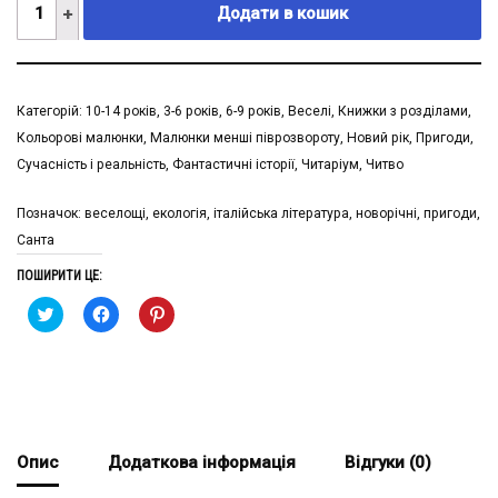
Додати в кошик
Категорій:
10-14 рокiв
,
3-6 рокiв
,
6-9 рокiв
,
Веселі
,
Книжки з розділами
,
Кольорові малюнки
,
Малюнки менші піврозвороту
,
Новий рік
,
Пригоди
,
Сучасність і реальність
,
Фантастичні історії
,
Читаріум
,
Читво
Позначок:
веселощі
,
екологія
,
італійська література
,
новорічні
,
пригоди
,
Санта
ПОШИРИТИ ЦЕ:
Натисніть,
Натисніть
Натисніть,
щоби
щоб
щоби
поширити
поширити
поширити
на
через
на
Twitter
Facebook
Pinterest
(Відкривається
(Відкривається
(Відкривається
у
у
у
новому
новому
новому
вікні)
вікні)
вікні)
Опис
Додаткова інформація
Відгуки (0)