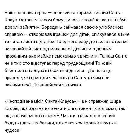
Наш головний герой — веселий та харизматичний Санта-
Клаус. Останнім часом йому жилось спокійно, хоч він і був
доволі зайнятим. Бородань займався своєю улюбленою
справою — створював іграшки для дітей, спілкувався з Біче
та читав листи від дітей. Та одного разу до нього потрапив
незвичайний лист від маленької дівчинки з дивним
проханням, яке майже неможливо здійснити. Та наш Санта
не з тих, хто відступає перед труднощами! То ж він
береться виконувати бажання дитини… До чого це
приведе, які пригоди чекають на Санту та чим все
закінчиться? Дізнавайтеся з книжки.
«Несподівана місія Санта-Клауса» — це справжня щира
історія, яка здатна наповнити очі слізьми як від сміху, так і
від зворушливого сюжету. Читати її із задоволенням
будуть і діти, і їх батьки, адже всі хоч трошки вірять в
чудеса!