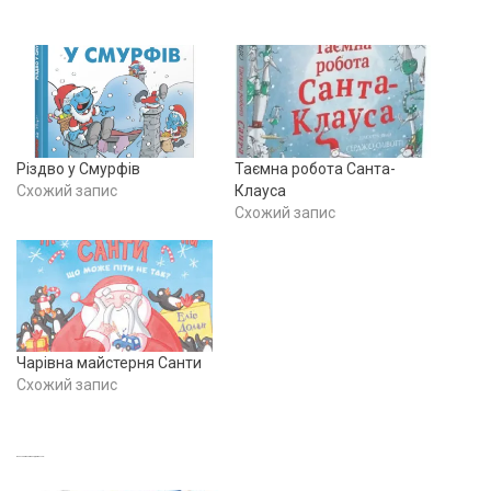
Різдво у Смурфів
Таємна робота Санта-
Схожий запис
Клауса
Схожий запис
Чарівна майстерня Санти
Схожий запис
ВАМ ТАКОЖ МОЖЕ СПОДОБАТИСЯ…