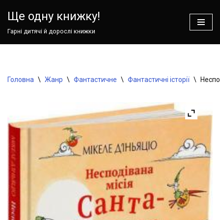
Ще одну книжку!
Перейти
Гарні дитячі й дорослі книжки
до
вмісту
Головна
\
Жанр
\
Фантастичне
\
Фантастичні історії
\
Неспо