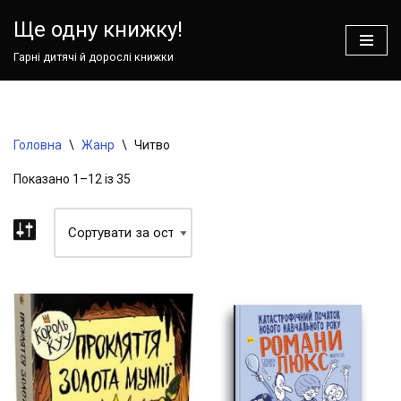
Ваш кошик зараз порожній!
Ще одну книжку!
Перейти
Гарні дитячі й дорослі книжки
до
вмісту
Головна
\
Жанр
\
Читво
Показано 1–12 із 35