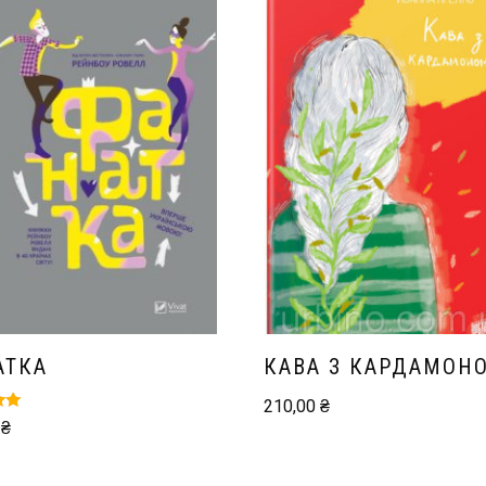
АТКА
КАВА З КАРДАМОН
210,00
₴
 в
0
₴