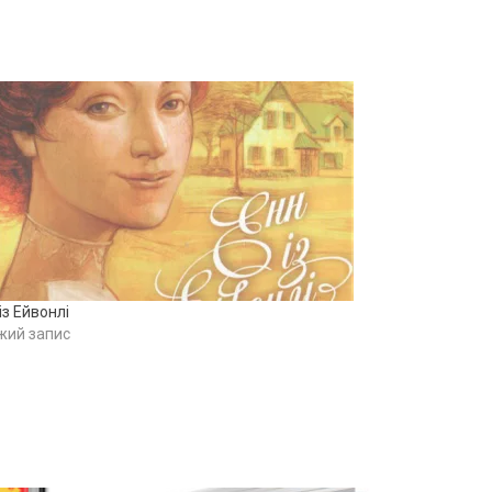
із Ейвонлі
жий запис