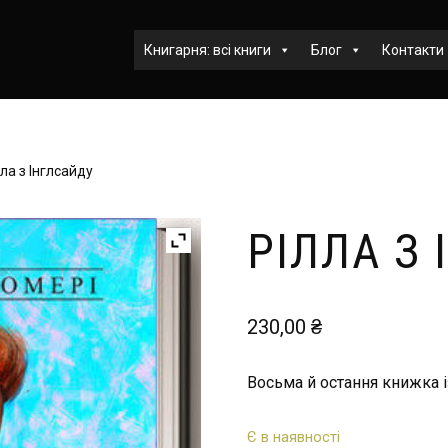
Книгарня: всі книги
Блог
Контакти
ла з Інглсайду
РІЛЛА З
230,00
₴
Восьма й остання книжка і
Є в наявності