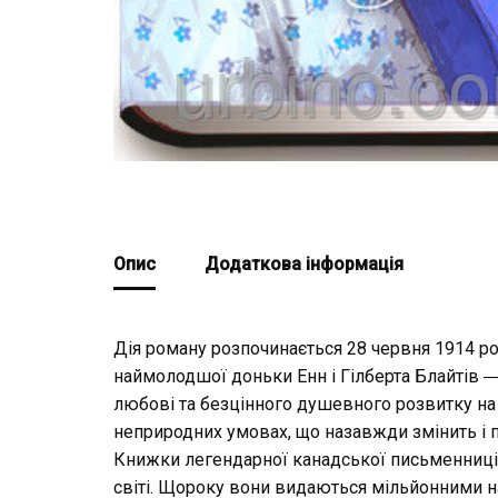
Опис
Додаткова інформація
Дія роману розпочинається 28 червня 1914 рок
наймолодшої доньки Енн і Гілберта Блайтів ― 
любові та безцінного душевного розвитку на 
неприродних умовах, що назавжди змінить і п
Книжки легендарної канадської письменниці
світі. Щороку вони видаються мільйонними нак