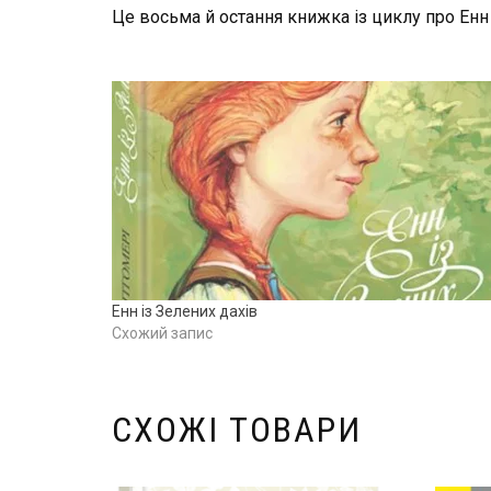
Це восьма й остання книжка із циклу про Ен
Енн із Зелених дахів
Схожий запис
СХОЖІ ТОВАРИ