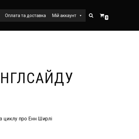
Оплата та доставка
Мій аккаунт
0
 ІНГЛСАЙДУ
з циклу про Енн Ширлі