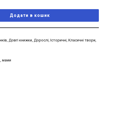
Додати в кошик
нків
,
Довгі книжки
,
Дорослі
,
Історичні
,
Класичні твори
,
я
,
мами