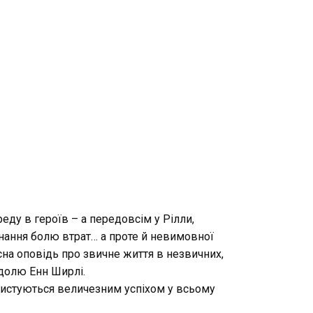
еду в героїв – а передовсім у Рілли,
ізнання болю втрат… а проте й невимовної
сна оповідь про звичне життя в незвичних,
 долю Енн Ширлі.
ристуються величезним успіхом у всьому