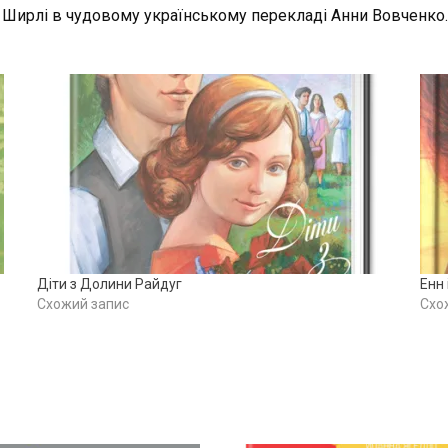
н Ширлі в чудовому українському перекладі Анни Вовченко.
Діти з Долини Райдуг
Енн 
Схожий запис
Схо