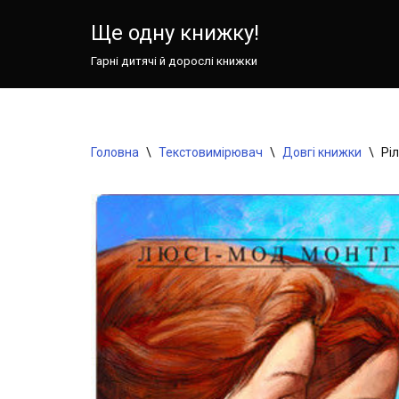
Ще одну книжку!
Перейти
Гарні дитячі й дорослі книжки
до
вмісту
Головна
\
Текстовимірювач
\
Довгі книжки
\
Ріл