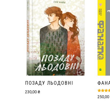
ПОЗАДУ ЛЬОДОВНІ
ФАН
230,00
₴
Оцінено
250,0
5.00
з 5