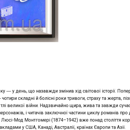
у ― у день, що назавжди змінив хід світової історії. Попер
чотири складні й болісні роки тривоги, страху та жертв, п
тлі великої війни. Надзвичайно щира, жива та завжди суча
ерсонажів, і читачів заключної частини циклу романів про
 Люсі-Мод Монтгомері (1874–1942) вже понад століття ко
ладами у США, Канаді, Австралії, країнах Європи та Азії.