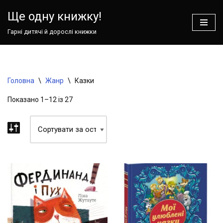
Ваш кошик зараз порожній!
Ще одну книжку!
Перейти
Гарні дитячі й дорослі книжки
до
вмісту
Головна
\
Жанр
\
Казки
Показано 1–12 із 27