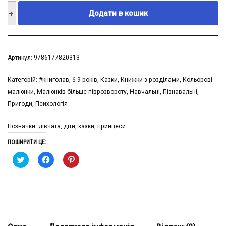
Додати в кошик
Артикул:
9786177820313
Категорій:
#книголав
,
6-9 рокiв
,
Казки
,
Книжки з розділами
,
Кольорові
малюнки
,
Малюнків більше піврозвороту
,
Навчальні
,
Пізнавальні
,
Пригоди
,
Психологія
Позначки:
дівчата
,
діти
,
казки
,
принцеси
ПОШИРИТИ ЦЕ:
Натисніть,
Натисніть
Натисніть,
щоби
щоб
щоби
поширити
поширити
поширити
на
через
на
Twitter
Facebook
Pinterest
(Відкривається
(Відкривається
(Відкривається
у
у
у
новому
новому
новому
вікні)
вікні)
вікні)