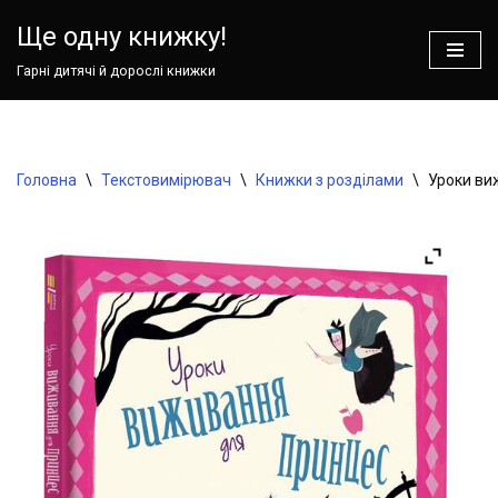
Ще одну книжку!
Перейти
Гарні дитячі й дорослі книжки
до
вмісту
Головна
\
Текстовимірювач
\
Книжки з розділами
\
Уроки ви