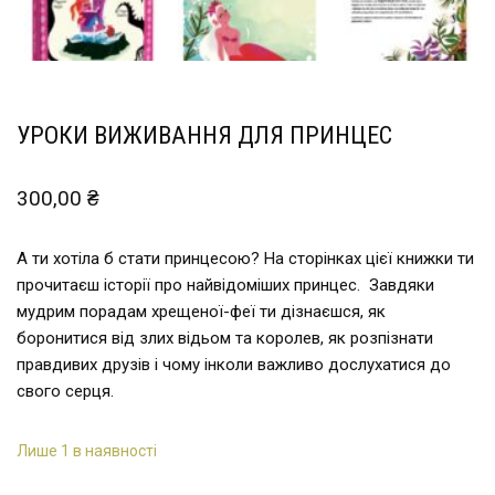
УРОКИ ВИЖИВАННЯ ДЛЯ ПРИНЦЕС
300,00
₴
А ти хотіла б стати принцесою? На сторінках цієї книжки ти
прочитаєш історії про найвідоміших принцес. Завдяки
мудрим порадам хрещеної-феї ти дізнаєшся, як
боронитися від злих відьом та королев, як розпізнати
правдивих друзів і чому інколи важливо дослухатися до
свого серця.
Лише 1 в наявності