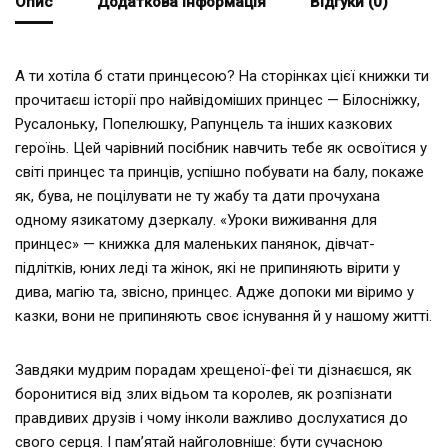
Опис
Додаткова інформація
Відгуки (0)
А ти хотіла б стати принцесою? На сторінках цієї книжки ти
прочитаєш історії про найвідоміших принцес — Білосніжку,
Русалоньку, Попелюшку, Рапунцель та інших казкових
героїнь. Цей чарівний посібник навчить тебе як освоїтися у
світі принцес та принців, успішно побувати на балу, покаже
як, бува, не поцілувати не ту жабу та дати прочухана
одному язикатому дзеркалу. «Уроки виживання для
принцес» — книжка для маленьких панянок, дівчат-
підлітків, юних леді та жінок, які не припиняють вірити у
дива, магію та, звісно, принцес. Адже допоки ми віримо у
казки, вони не припиняють своє існування й у нашому житті.
Завдяки мудрим порадам хрещеної-феї ти дізнаєшся, як
боронитися від злих відьом та королев, як розпізнати
правдивих друзів і чому інколи важливо дослухатися до
свого серця. І пам’ятай найголовніше: бути сучасною