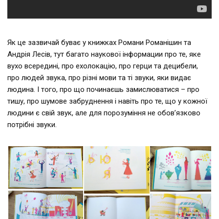
Як це зазвичай буває у книжках Романи Романішин та
Андрія Лесів, тут багато наукової інформации про те, яке
вухо всередині, про ехолокацію, про герци та децибели,
про людей звука, про різні мови та ті звуки, яки видає
людина. І того, про що починаєшь замислюватися – про
тишу, про шумове забруднення і навіть про те, що у кожної
людини є свій звук, але для порозуміння не обов’язково
потрібні звуки.