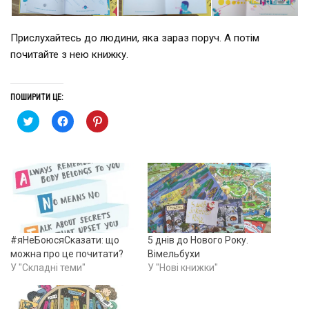
Прислухайтесь до людини, яка зараз поруч. А потім
почитайте з нею книжку.
ПОШИРИТИ ЦЕ:
Н
Н
Н
а
а
а
т
т
т
и
и
и
с
с
с
н
н
н
і
і
і
т
т
т
ь
ь
ь
,
щ
,
щ
о
щ
о
б
о
б
п
б
и
о
и
‪#‎яНеБоюсяСказати‬: що
5 днів до Нового Року.
п
ш
п
о
и
о
можна про це почитати?
Вімельбухи
ш
р
ш
У "Складні теми"
У "Нові книжки"
и
и
и
р
т
р
и
и
и
т
ч
т
и
е
и