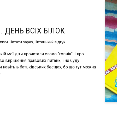
 ДЕНЬ ВСІХ БІЛОК
ижки
,
Читати зараз
,
Читацький відгук
кій мої діти прочитали слово "гопнік". І про
ве вирішення правових питань, і не буду
и навіть в батьківських бесідах, бо що тут можна
»