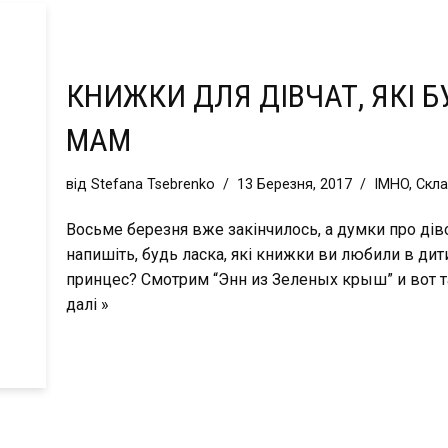
КНИЖКИ ДЛЯ ДІВЧАТ, ЯКІ Б
МАМ
від
Stefana Tsebrenko
13 Березня, 2017
IMHO
,
Скла
Восьме березня вже закінчилось, а думки про діво
напишіть, будь ласка, які книжки ви любили в дит
принцес? Смотрим “Энн из Зеленых крыш” и вот так
далі »