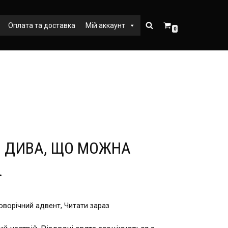
Оплата та доставка
Мій аккаунт
0
НІ ДИВА, ЩО МОЖНА
.
оворічний адвент
,
Читати зараз