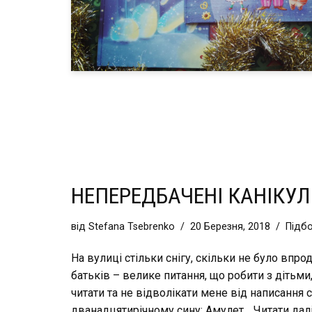
НЕПЕРЕДБАЧЕНІ КАНІКУЛ
від
Stefana Tsebrenko
20 Березня, 2018
Підб
На вулиці стільки снігу, скільки не було впро
батьків – велике питання, що робити з дітьми
читати та не відволікати мене від написання 
дванадцятирічному сину: Амулет…
Читати далі