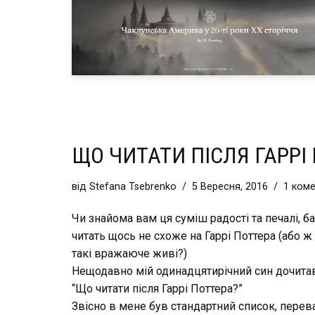
ЩО ЧИТАТИ ПІСЛЯ ГАРРІ
від
Stefana Tsebrenko
5 Вересня, 2016
1 ком
Чи знайома вам ця суміш радості та печалі, б
читать щось не схоже на Гаррі Поттера (або ж
такі вражаюче живі?)
Нещодавно мій одинадцятирічний син дочитав
“Що читати після Гаррі Поттера?”
Звісно в мене був стандартний список, перев