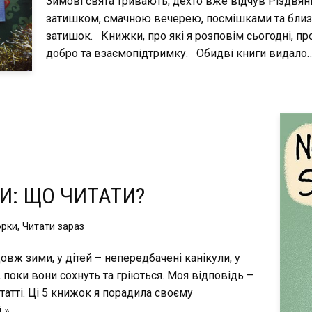
Зимові свята тривають, дехто вже відчув Різдвяни
затишком, смачною вечерею, посмішками та близь
затишок. Книжки, про які я розповім сьогодні, про
добро та взаємопідтримку. Обидві книги видало
И: ЩО ЧИТАТИ?
орки
,
Читати зараз
довж зими, у дітей – непередбачені канікули, у
, поки вони сохнуть та гріються. Моя відповідь –
статті. Ці 5 книжок я порадила своєму
 »