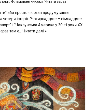
 книг
,
Фільмовані книжки
,
Читати зараз
кати” або просто як етап продумування
а чотири історії: “Чотирнадцяте – сімнадцяте
папорт” і “Чаклунська Америка у 20-ті роки ХХ
 Зараз там є…
Читати далі »