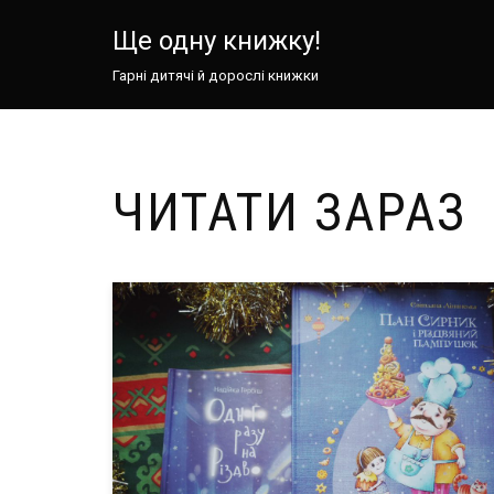
Ще одну книжку!
Перейти
Гарні дитячі й дорослі книжки
до
вмісту
ЧИТАТИ ЗАРАЗ