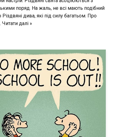
й настрій. Різдвяні свята асоціюються з
кими поряд. На жаль, не всі мають подібний
 Різдвяні дива, які під силу багатьом. Про
…
Читати далі »