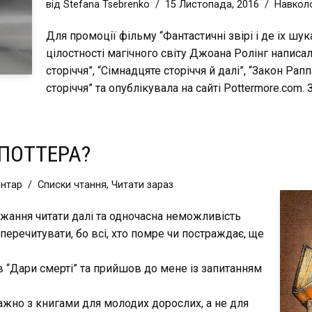
від
Stefana Tsebrenko
15 Листопада, 2016
Навколо
Для промоції фільму “Фантастичні звірі і де іх шу
цілостності магічного світу Джоана Ролінг написал
сторіччя”, “Сімнадцяте сторіччя й далі”, “Закон Рап
сторіччя” та опублікувала на сайті Pottermore.com.
 ПОТТЕРА?
ентар
Списки чтання
,
Читати зараз
ажання читати далі та одночасна неможливість
 перечитувати, бо всі, хто помре чи постраждає, ще
 “Дари смерті” та прийшов до мене із запитанням
ажно з книгами для молодих дорослих, а не для