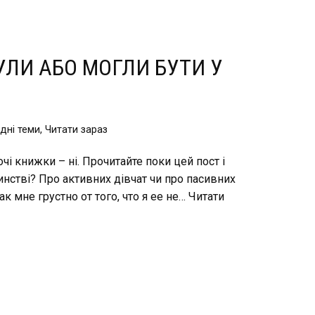
УЛИ АБО МОГЛИ БУТИ У
дні теми
,
Читати зараз
чі книжки – ні. Прочитайте поки цей пост і
инстві? Про активних дівчат чи про пасивних
 мне грустно от того, что я ее не…
Читати